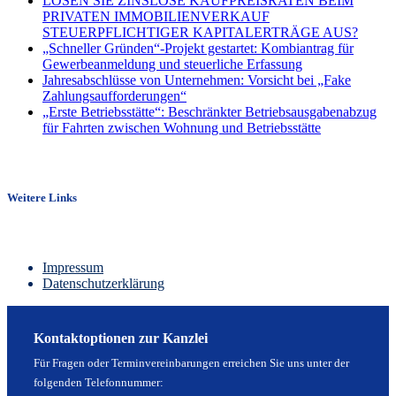
LÖSEN SIE ZINSLOSE KAUFPREISRATEN BEIM
PRIVATEN IMMOBILIENVERKAUF
STEUERPFLICHTIGER KAPITALERTRÄGE AUS?
„Schneller Gründen“-Projekt gestartet: Kombiantrag für
Gewerbeanmeldung und steuerliche Erfassung
Jahresabschlüsse von Unternehmen: Vorsicht bei „Fake
Zahlungsaufforderungen“
„Erste Betriebsstätte“: Beschränkter Betriebsausgabenabzug
für Fahrten zwischen Wohnung und Betriebsstätte
Weitere Links
Impressum
Datenschutzerklärung
Kontaktoptionen zur Kanzlei
Für Fragen oder Terminvereinbarungen erreichen Sie uns unter der
folgenden Telefonnummer: